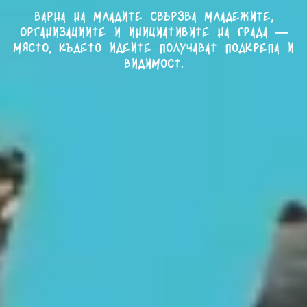
Варна на младите свързва младежите,
организациите и инициативите на града —
място, където идеите получават подкрепа и
видимост.