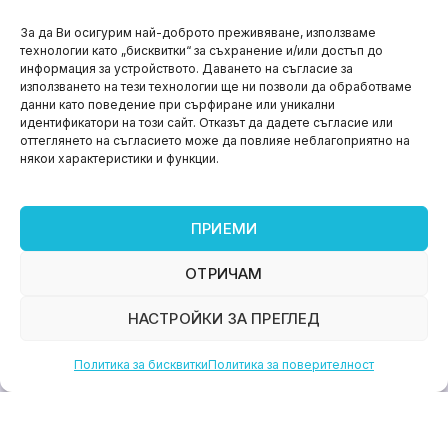
НОВИНИ
За да Ви осигурим най-доброто преживяване, използваме
технологии като „бисквитки“ за съхранение и/или достъп до
Aspire impact sprint – предприемаческият принт
информация за устройството. Даването на съгласие за
на варна
използването на тези технологии ще ни позволи да обработваме
данни като поведение при сърфиране или уникални
юни 11, 2026
идентификатори на този сайт. Отказът да дадете съгласие или
оттеглянето на съгласието може да повлияе неблагоприятно на
някои характеристики и функции.
ПРИЕМИ
ОТРИЧАМ
НАСТРОЙКИ ЗА ПРЕГЛЕД
Политика за бисквитки
Политика за поверителност
НОВИНИ