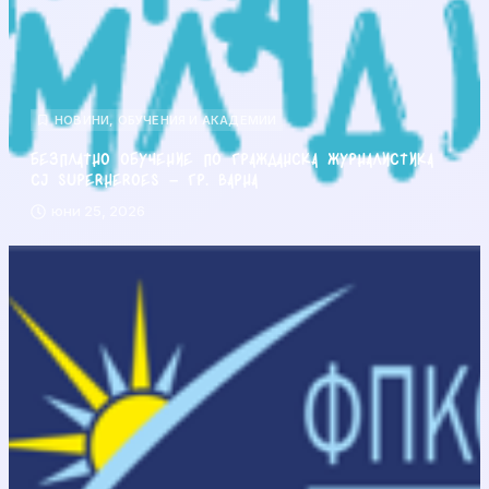
НОВИНИ
,
ОБУЧЕНИЯ И АКАДЕМИИ
Безплатно обучение по гражданска журналистика
CJ Superheroes – гр. Варна
юни 25, 2026