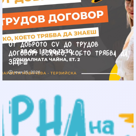
От доброто CV до трудов
договор/ Всичко, което трябва да
знаеш
юни 25, 2026