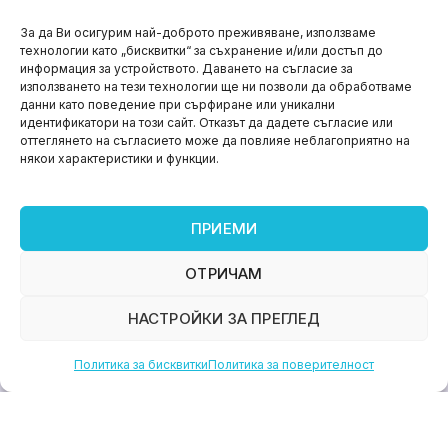
НОВИНИ
За да Ви осигурим най-доброто преживяване, използваме
технологии като „бисквитки“ за съхранение и/или достъп до
Aspire impact sprint – предприемаческият принт
информация за устройството. Даването на съгласие за
на варна
използването на тези технологии ще ни позволи да обработваме
данни като поведение при сърфиране или уникални
юни 11, 2026
идентификатори на този сайт. Отказът да дадете съгласие или
оттеглянето на съгласието може да повлияе неблагоприятно на
някои характеристики и функции.
ПРИЕМИ
ОТРИЧАМ
НАСТРОЙКИ ЗА ПРЕГЛЕД
Политика за бисквитки
Политика за поверителност
НОВИНИ