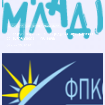
НОВИНИ
,
ОБУЧЕНИЯ И АКАДЕМИИ
Безплатно обучение по гражданска журналистика
CJ Superheroes – гр. Варна
юни 25, 2026