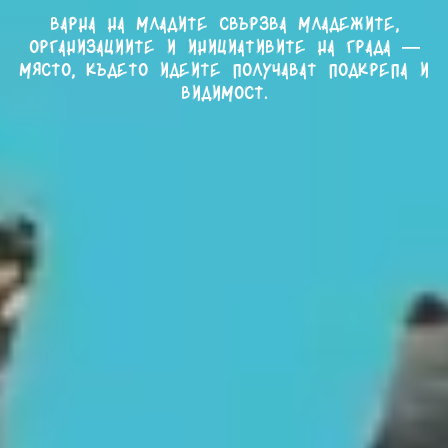
Варна на младите свързва младежите,
организациите и инициативите на града —
място, където идеите получават подкрепа и
видимост.