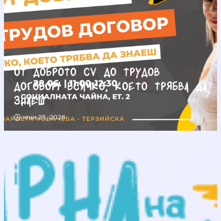
От доброто CV до трудов
договор/ Всичко, което трябва да
знаеш
юни 25, 2026