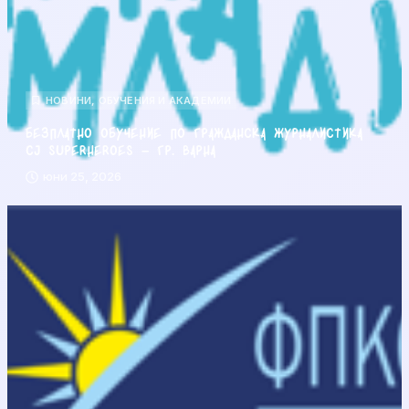
НОВИНИ
,
ОБУЧЕНИЯ И АКАДЕМИИ
Безплатно обучение по гражданска журналистика
CJ Superheroes – гр. Варна
юни 25, 2026