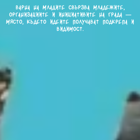
Варна на младите свързва младежите,
организациите и инициативите на града —
място, където идеите получават подкрепа и
видимост.