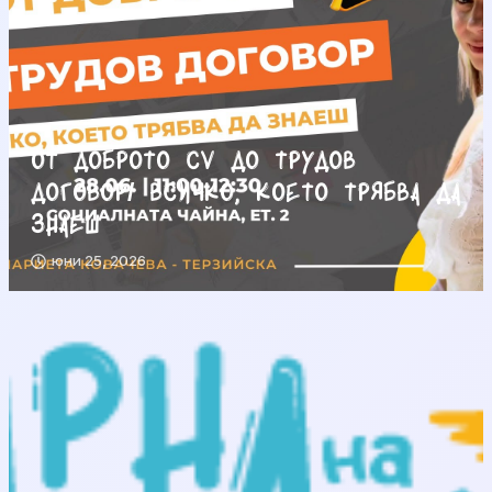
От доброто CV до трудов
договор/ Всичко, което трябва да
знаеш
юни 25, 2026