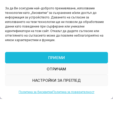
НОВИНИ
За да Ви осигурим най-доброто преживяване, използваме
технологии като „бисквитки“ за съхранение и/или достъп до
Aspire impact sprint – предприемаческият принт
информация за устройството. Даването на съгласие за
на варна
използването на тези технологии ще ни позволи да обработваме
данни като поведение при сърфиране или уникални
юни 11, 2026
идентификатори на този сайт. Отказът да дадете съгласие или
оттеглянето на съгласието може да повлияе неблагоприятно на
някои характеристики и функции.
ПРИЕМИ
ОТРИЧАМ
НАСТРОЙКИ ЗА ПРЕГЛЕД
Политика за бисквитки
Политика за поверителност
НОВИНИ