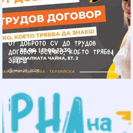
От доброто CV до трудов
договор/ Всичко, което трябва да
знаеш
юни 25, 2026