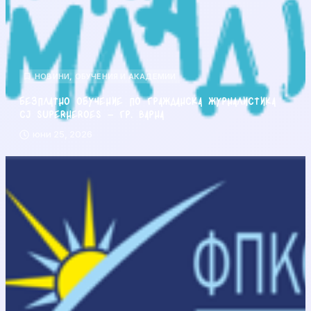
НОВИНИ
,
ОБУЧЕНИЯ И АКАДЕМИИ
Безплатно обучение по гражданска журналистика
CJ Superheroes – гр. Варна
юни 25, 2026