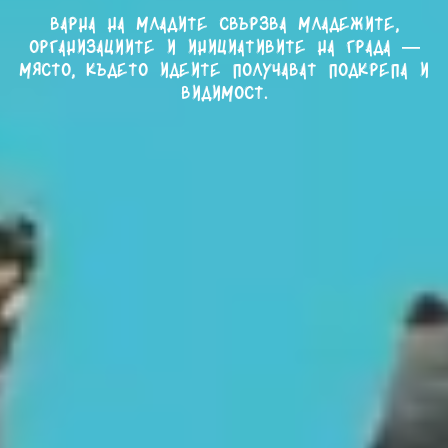
Варна на младите свързва младежите,
организациите и инициативите на града —
място, където идеите получават подкрепа и
видимост.