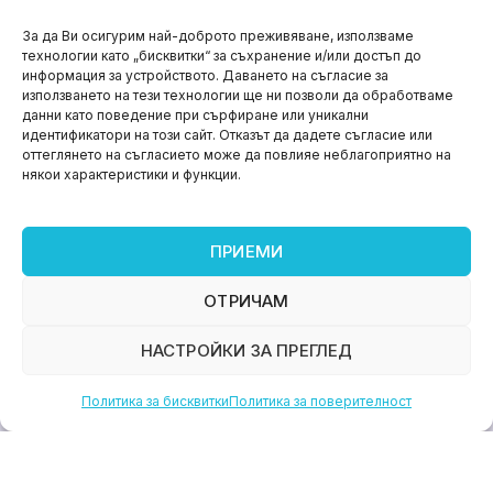
НОВИНИ
За да Ви осигурим най-доброто преживяване, използваме
технологии като „бисквитки“ за съхранение и/или достъп до
Aspire impact sprint – предприемаческият принт
информация за устройството. Даването на съгласие за
на варна
използването на тези технологии ще ни позволи да обработваме
данни като поведение при сърфиране или уникални
юни 11, 2026
идентификатори на този сайт. Отказът да дадете съгласие или
оттеглянето на съгласието може да повлияе неблагоприятно на
някои характеристики и функции.
ПРИЕМИ
ОТРИЧАМ
НАСТРОЙКИ ЗА ПРЕГЛЕД
Политика за бисквитки
Политика за поверителност
НОВИНИ