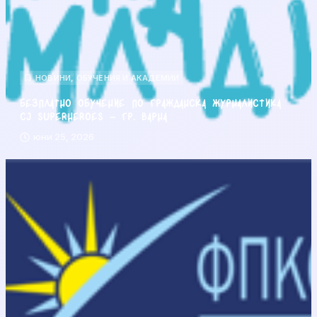
НОВИНИ
,
ОБУЧЕНИЯ И АКАДЕМИИ
Безплатно обучение по гражданска журналистика
CJ Superheroes – гр. Варна
юни 25, 2026