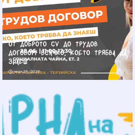
От доброто CV до трудов
договор/ Всичко, което трябва да
знаеш
юни 25, 2026