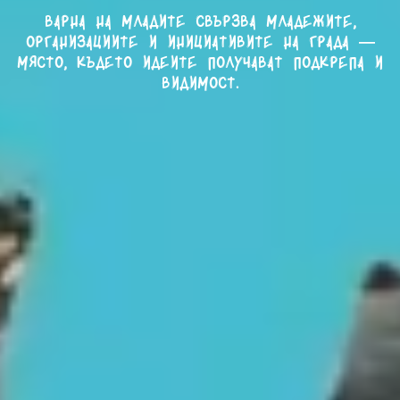
Варна на младите свързва младежите,
организациите и инициативите на града —
място, където идеите получават подкрепа и
видимост.