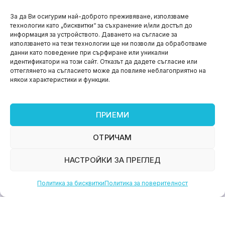
НОВИНИ
За да Ви осигурим най-доброто преживяване, използваме
технологии като „бисквитки“ за съхранение и/или достъп до
Aspire impact sprint – предприемаческият принт
информация за устройството. Даването на съгласие за
на варна
използването на тези технологии ще ни позволи да обработваме
данни като поведение при сърфиране или уникални
юни 11, 2026
идентификатори на този сайт. Отказът да дадете съгласие или
оттеглянето на съгласието може да повлияе неблагоприятно на
някои характеристики и функции.
ПРИЕМИ
ОТРИЧАМ
НАСТРОЙКИ ЗА ПРЕГЛЕД
Политика за бисквитки
Политика за поверителност
НОВИНИ