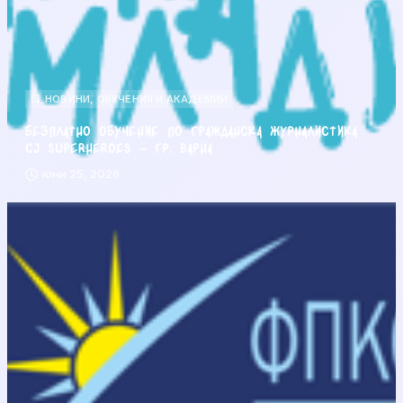
НОВИНИ
,
ОБУЧЕНИЯ И АКАДЕМИИ
Безплатно обучение по гражданска журналистика
CJ Superheroes – гр. Варна
юни 25, 2026