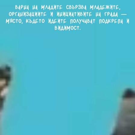
Варна на младите свързва младежите,
организациите и инициативите на града —
място, където идеите получават подкрепа и
видимост.