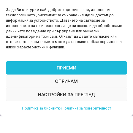
НОВИНИ
За да Ви осигурим най-доброто преживяване, използваме
технологии като „бисквитки“ за съхранение и/или достъп до
Aspire impact sprint – предприемаческият принт
информация за устройството. Даването на съгласие за
на варна
използването на тези технологии ще ни позволи да обработваме
данни като поведение при сърфиране или уникални
юни 11, 2026
идентификатори на този сайт. Отказът да дадете съгласие или
оттеглянето на съгласието може да повлияе неблагоприятно на
някои характеристики и функции.
ПРИЕМИ
ОТРИЧАМ
НАСТРОЙКИ ЗА ПРЕГЛЕД
Политика за бисквитки
Политика за поверителност
НОВИНИ