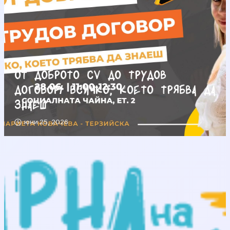
От доброто CV до трудов
договор/ Всичко, което трябва да
знаеш
юни 25, 2026