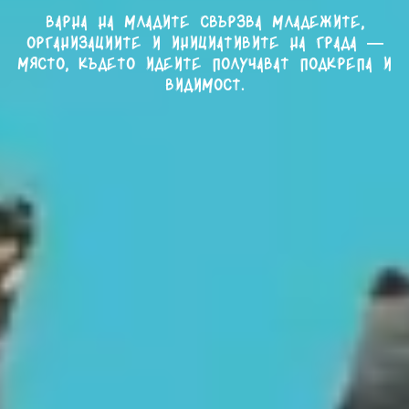
Варна на младите свързва младежите,
организациите и инициативите на града —
място, където идеите получават подкрепа и
видимост.