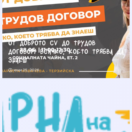
От доброто CV до трудов
договор/ Всичко, което трябва да
знаеш
юни 25, 2026