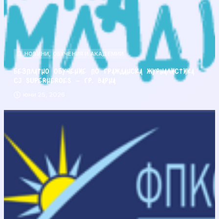
НОВИНИ
,
ОБУЧЕНИЯ И АКАДЕМИИ
Безплатно обучение по гражданска журналистика
CJ Superheroes – гр. Варна
юни 25, 2026