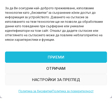
НОВИНИ
За да Ви осигурим най-доброто преживяване, използваме
технологии като „бисквитки“ за съхранение и/или достъп до
Aspire impact sprint – предприемаческият принт
информация за устройството. Даването на съгласие за
на варна
използването на тези технологии ще ни позволи да обработваме
данни като поведение при сърфиране или уникални
юни 11, 2026
идентификатори на този сайт. Отказът да дадете съгласие или
оттеглянето на съгласието може да повлияе неблагоприятно на
някои характеристики и функции.
ПРИЕМИ
ОТРИЧАМ
НАСТРОЙКИ ЗА ПРЕГЛЕД
Политика за бисквитки
Политика за поверителност
НОВИНИ