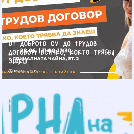
От доброто CV до трудов
договор/ Всичко, което трябва да
знаеш
юни 25, 2026