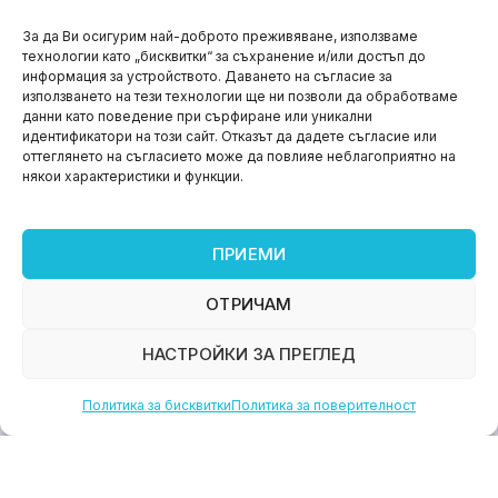
НОВИНИ
За да Ви осигурим най-доброто преживяване, използваме
технологии като „бисквитки“ за съхранение и/или достъп до
Aspire impact sprint – предприемаческият принт
информация за устройството. Даването на съгласие за
на варна
използването на тези технологии ще ни позволи да обработваме
данни като поведение при сърфиране или уникални
юни 11, 2026
идентификатори на този сайт. Отказът да дадете съгласие или
оттеглянето на съгласието може да повлияе неблагоприятно на
някои характеристики и функции.
ПРИЕМИ
ОТРИЧАМ
НАСТРОЙКИ ЗА ПРЕГЛЕД
Политика за бисквитки
Политика за поверителност
НОВИНИ