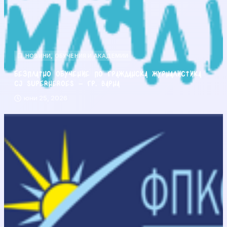
НОВИНИ
,
ОБУЧЕНИЯ И АКАДЕМИИ
Безплатно обучение по гражданска журналистика
CJ Superheroes – гр. Варна
юни 25, 2026