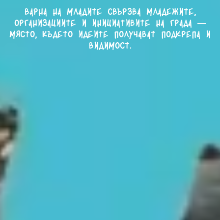
Варна на младите свързва младежите,
организациите и инициативите на града —
място, където идеите получават подкрепа и
видимост.