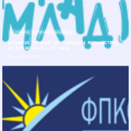
НОВИНИ
,
ОБУЧЕНИЯ И АКАДЕМИИ
Безплатно обучение по гражданска журналистика
CJ Superheroes – гр. Варна
юни 25, 2026