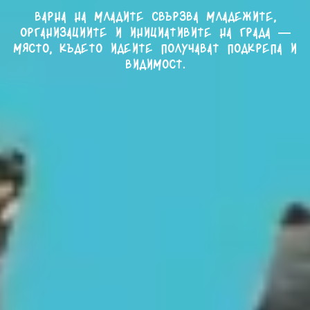
Варна на младите свързва младежите,
организациите и инициативите на града —
място, където идеите получават подкрепа и
видимост.