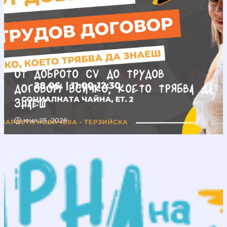
От доброто CV до трудов
договор/ Всичко, което трябва да
знаеш
юни 25, 2026