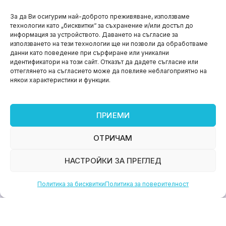
НОВИНИ
За да Ви осигурим най-доброто преживяване, използваме
технологии като „бисквитки“ за съхранение и/или достъп до
Aspire impact sprint – предприемаческият принт
информация за устройството. Даването на съгласие за
на варна
използването на тези технологии ще ни позволи да обработваме
данни като поведение при сърфиране или уникални
юни 11, 2026
идентификатори на този сайт. Отказът да дадете съгласие или
оттеглянето на съгласието може да повлияе неблагоприятно на
някои характеристики и функции.
ПРИЕМИ
ОТРИЧАМ
НАСТРОЙКИ ЗА ПРЕГЛЕД
Политика за бисквитки
Политика за поверителност
НОВИНИ