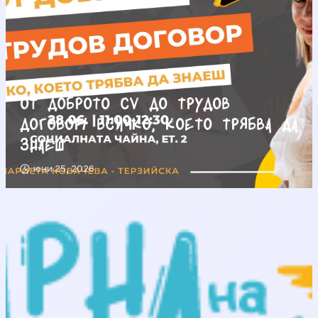
От доброто CV до трудов
договор/ Всичко, което трябва да
знаеш
юни 25, 2026