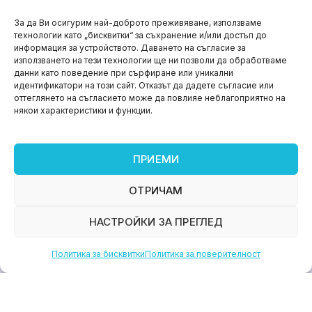
НОВИНИ
За да Ви осигурим най-доброто преживяване, използваме
технологии като „бисквитки“ за съхранение и/или достъп до
Aspire impact sprint – предприемаческият принт
информация за устройството. Даването на съгласие за
на варна
използването на тези технологии ще ни позволи да обработваме
данни като поведение при сърфиране или уникални
юни 11, 2026
идентификатори на този сайт. Отказът да дадете съгласие или
оттеглянето на съгласието може да повлияе неблагоприятно на
някои характеристики и функции.
ПРИЕМИ
ОТРИЧАМ
НАСТРОЙКИ ЗА ПРЕГЛЕД
Политика за бисквитки
Политика за поверителност
НОВИНИ