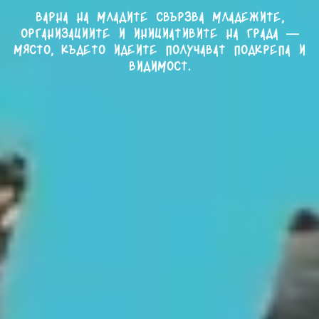
Варна на младите свързва младежите,
организациите и инициативите на града —
място, където идеите получават подкрепа и
видимост.