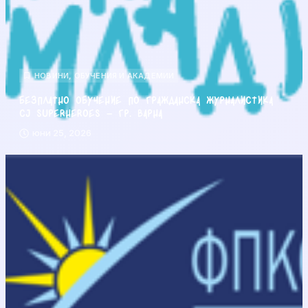
НОВИНИ
,
ОБУЧЕНИЯ И АКАДЕМИИ
Безплатно обучение по гражданска журналистика
CJ Superheroes – гр. Варна
юни 25, 2026