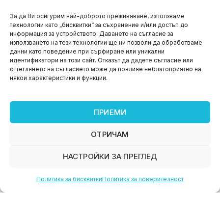
НОВИНИ
За да Ви осигурим най-доброто преживяване, използваме
технологии като „бисквитки“ за съхранение и/или достъп до
Aspire impact sprint – предприемаческият принт
информация за устройството. Даването на съгласие за
на варна
използването на тези технологии ще ни позволи да обработваме
данни като поведение при сърфиране или уникални
юни 11, 2026
идентификатори на този сайт. Отказът да дадете съгласие или
оттеглянето на съгласието може да повлияе неблагоприятно на
някои характеристики и функции.
ПРИЕМИ
ОТРИЧАМ
НАСТРОЙКИ ЗА ПРЕГЛЕД
Политика за бисквитки
Политика за поверителност
НОВИНИ