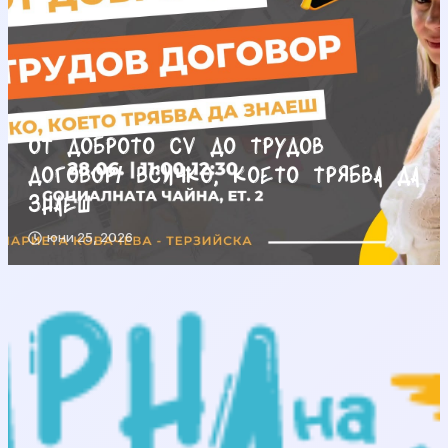
От доброто CV до трудов
договор/ Всичко, което трябва да
знаеш
юни 25, 2026