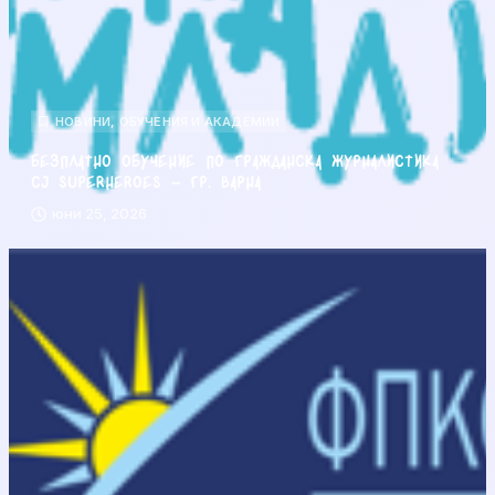
НОВИНИ
,
ОБУЧЕНИЯ И АКАДЕМИИ
Безплатно обучение по гражданска журналистика
CJ Superheroes – гр. Варна
юни 25, 2026