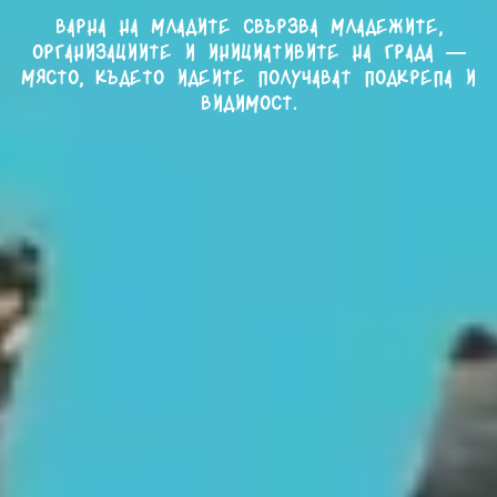
Варна на младите свързва младежите,
организациите и инициативите на града —
място, където идеите получават подкрепа и
видимост.