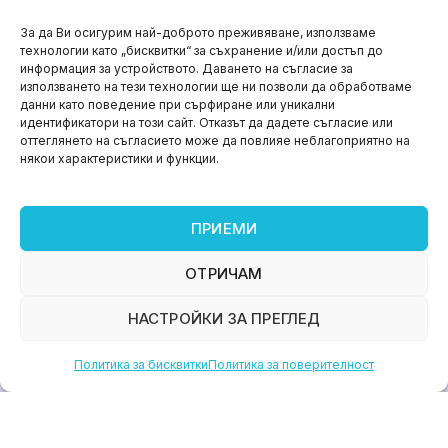
НОВИНИ
За да Ви осигурим най-доброто преживяване, използваме
технологии като „бисквитки“ за съхранение и/или достъп до
Aspire impact sprint – предприемаческият принт
информация за устройството. Даването на съгласие за
на варна
използването на тези технологии ще ни позволи да обработваме
данни като поведение при сърфиране или уникални
юни 11, 2026
идентификатори на този сайт. Отказът да дадете съгласие или
оттеглянето на съгласието може да повлияе неблагоприятно на
някои характеристики и функции.
ПРИЕМИ
ОТРИЧАМ
НАСТРОЙКИ ЗА ПРЕГЛЕД
Политика за бисквитки
Политика за поверителност
НОВИНИ