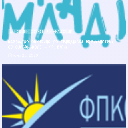
НОВИНИ
,
ОБУЧЕНИЯ И АКАДЕМИИ
Безплатно обучение по гражданска журналистика
CJ Superheroes – гр. Варна
юни 25, 2026