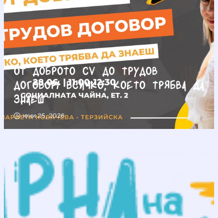
От доброто CV до трудов
договор/ Всичко, което трябва да
знаеш
юни 25, 2026