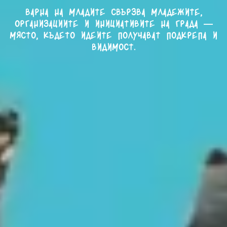
Варна на младите свързва младежите,
организациите и инициативите на града —
място, където идеите получават подкрепа и
видимост.