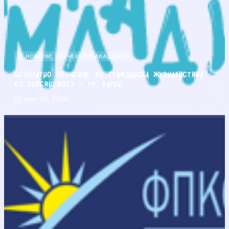
НОВИНИ
,
ОБУЧЕНИЯ И АКАДЕМИИ
Безплатно обучение по гражданска журналистика
CJ Superheroes – гр. Варна
юни 25, 2026