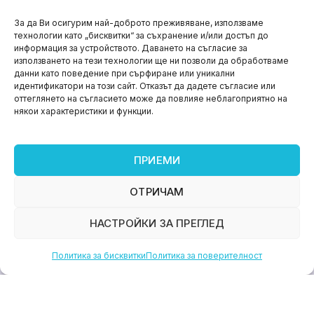
НОВИНИ
За да Ви осигурим най-доброто преживяване, използваме
технологии като „бисквитки“ за съхранение и/или достъп до
Aspire impact sprint – предприемаческият принт
информация за устройството. Даването на съгласие за
на варна
използването на тези технологии ще ни позволи да обработваме
данни като поведение при сърфиране или уникални
юни 11, 2026
идентификатори на този сайт. Отказът да дадете съгласие или
оттеглянето на съгласието може да повлияе неблагоприятно на
някои характеристики и функции.
ПРИЕМИ
ОТРИЧАМ
НАСТРОЙКИ ЗА ПРЕГЛЕД
Политика за бисквитки
Политика за поверителност
НОВИНИ