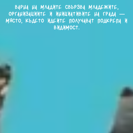
Варна на младите свързва младежите,
организациите и инициативите на града —
място, където идеите получават подкрепа и
видимост.