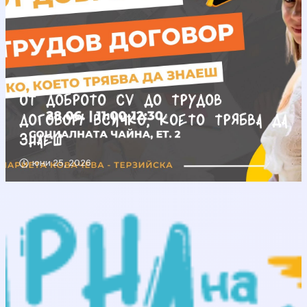
От доброто CV до трудов
договор/ Всичко, което трябва да
знаеш
юни 25, 2026