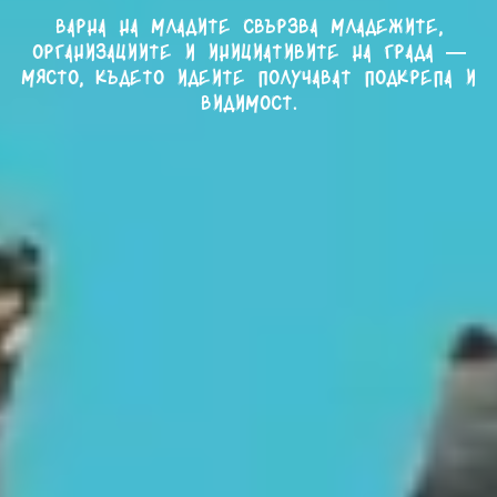
Варна на младите свързва младежите,
организациите и инициативите на града —
място, където идеите получават подкрепа и
видимост.