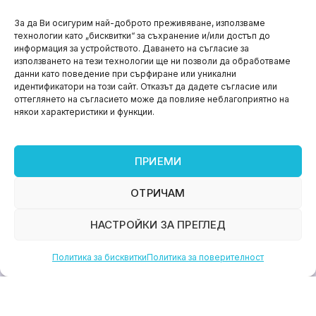
НОВИНИ
За да Ви осигурим най-доброто преживяване, използваме
технологии като „бисквитки“ за съхранение и/или достъп до
Aspire impact sprint – предприемаческият принт
информация за устройството. Даването на съгласие за
на варна
използването на тези технологии ще ни позволи да обработваме
данни като поведение при сърфиране или уникални
юни 11, 2026
идентификатори на този сайт. Отказът да дадете съгласие или
оттеглянето на съгласието може да повлияе неблагоприятно на
някои характеристики и функции.
ПРИЕМИ
ОТРИЧАМ
НАСТРОЙКИ ЗА ПРЕГЛЕД
Политика за бисквитки
Политика за поверителност
НОВИНИ