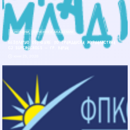
НОВИНИ
,
ОБУЧЕНИЯ И АКАДЕМИИ
Безплатно обучение по гражданска журналистика
CJ Superheroes – гр. Варна
юни 25, 2026