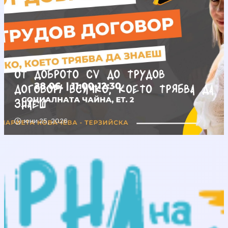
От доброто CV до трудов
договор/ Всичко, което трябва да
знаеш
юни 25, 2026