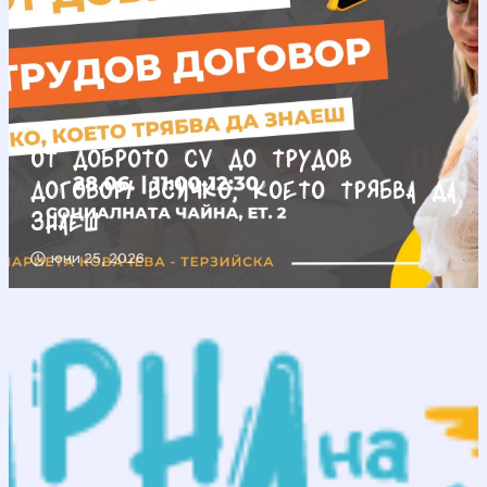
От доброто CV до трудов
договор/ Всичко, което трябва да
знаеш
юни 25, 2026