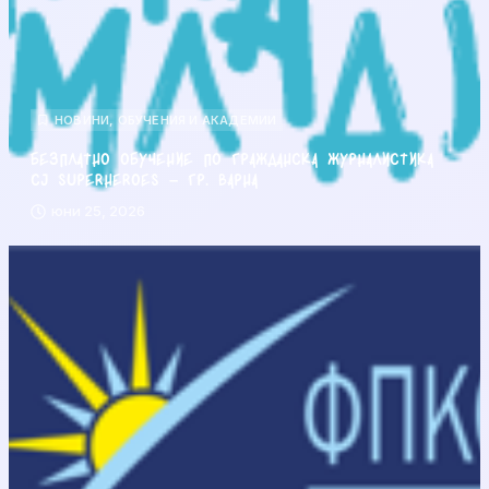
НОВИНИ
,
ОБУЧЕНИЯ И АКАДЕМИИ
Безплатно обучение по гражданска журналистика
CJ Superheroes – гр. Варна
юни 25, 2026