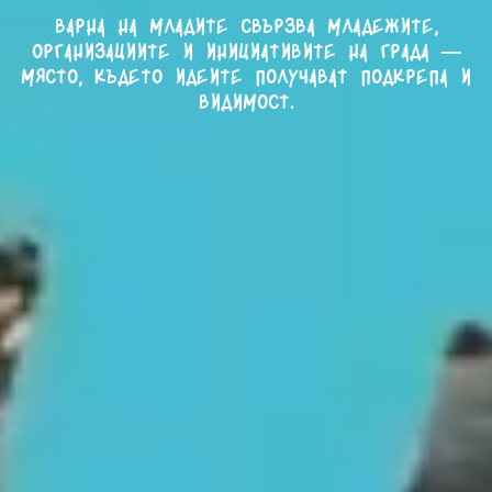
Варна на младите свързва младежите,
организациите и инициативите на града —
място, където идеите получават подкрепа и
видимост.