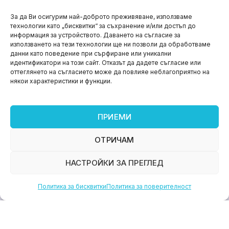
НОВИНИ
За да Ви осигурим най-доброто преживяване, използваме
технологии като „бисквитки“ за съхранение и/или достъп до
Aspire impact sprint – предприемаческият принт
информация за устройството. Даването на съгласие за
на варна
използването на тези технологии ще ни позволи да обработваме
данни като поведение при сърфиране или уникални
юни 11, 2026
идентификатори на този сайт. Отказът да дадете съгласие или
оттеглянето на съгласието може да повлияе неблагоприятно на
някои характеристики и функции.
ПРИЕМИ
ОТРИЧАМ
НАСТРОЙКИ ЗА ПРЕГЛЕД
Политика за бисквитки
Политика за поверителност
НОВИНИ