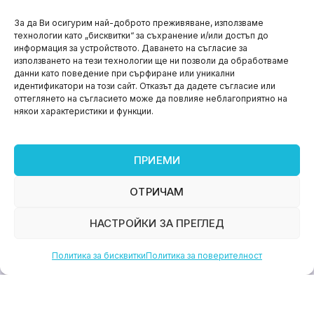
НОВИНИ
За да Ви осигурим най-доброто преживяване, използваме
технологии като „бисквитки“ за съхранение и/или достъп до
Aspire impact sprint – предприемаческият принт
информация за устройството. Даването на съгласие за
на варна
използването на тези технологии ще ни позволи да обработваме
данни като поведение при сърфиране или уникални
юни 11, 2026
идентификатори на този сайт. Отказът да дадете съгласие или
оттеглянето на съгласието може да повлияе неблагоприятно на
някои характеристики и функции.
ПРИЕМИ
ОТРИЧАМ
НАСТРОЙКИ ЗА ПРЕГЛЕД
Политика за бисквитки
Политика за поверителност
НОВИНИ