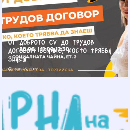
От доброто CV до трудов
договор/ Всичко, което трябва да
знаеш
юни 25, 2026