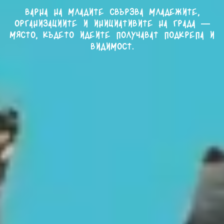
Варна на младите свързва младежите,
организациите и инициативите на града —
място, където идеите получават подкрепа и
видимост.