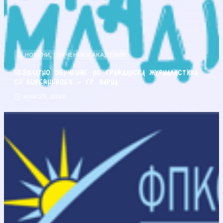
НОВИНИ
,
ОБУЧЕНИЯ И АКАДЕМИИ
Безплатно обучение по гражданска журналистика
CJ Superheroes – гр. Варна
юни 25, 2026