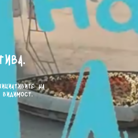
тива.
нициативите на
 видимост.