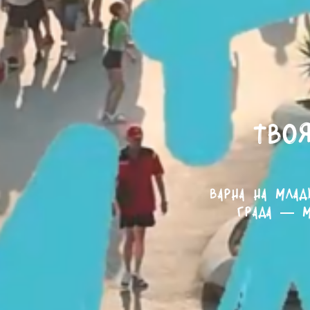
Твоя
Варна на млад
града — м