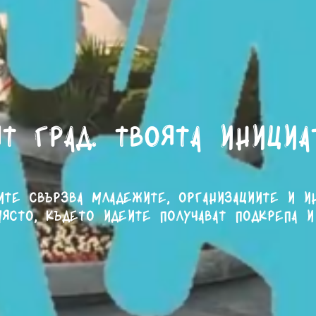
т град. Твоята инициа
ите свързва младежите, организациите и и
ясто, където идеите получават подкрепа и