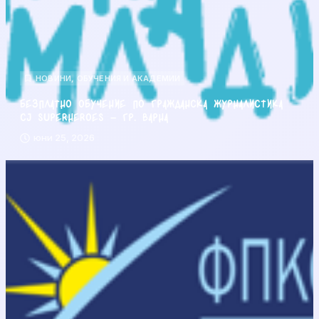
НОВИНИ
,
ОБУЧЕНИЯ И АКАДЕМИИ
Безплатно обучение по гражданска журналистика
CJ Superheroes – гр. Варна
юни 25, 2026