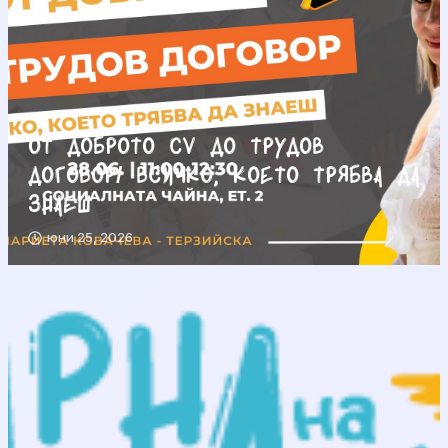
От доброто CV до трудов
договор/ Всичко, което трябва да
знаеш
юни 25, 2026