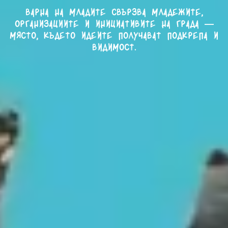
Варна на младите свързва младежите,
организациите и инициативите на града —
място, където идеите получават подкрепа и
видимост.