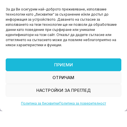
НОВИНИ
За да Ви осигурим най-доброто преживяване, използваме
технологии като „бисквитки“ за съхранение и/или достъп до
Aspire impact sprint – предприемаческият принт
информация за устройството. Даването на съгласие за
на варна
използването на тези технологии ще ни позволи да обработваме
данни като поведение при сърфиране или уникални
юни 11, 2026
идентификатори на този сайт. Отказът да дадете съгласие или
оттеглянето на съгласието може да повлияе неблагоприятно на
някои характеристики и функции.
ПРИЕМИ
ОТРИЧАМ
НАСТРОЙКИ ЗА ПРЕГЛЕД
Политика за бисквитки
Политика за поверителност
НОВИНИ