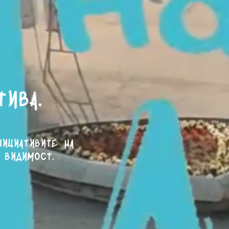
тива.
нициативите на
 видимост.