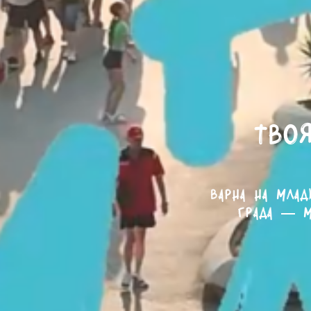
Твоя
Варна на млад
града — м