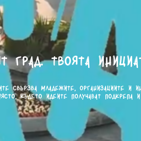
т град. Твоята инициа
ите свързва младежите, организациите и и
ясто, където идеите получават подкрепа и