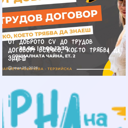
От доброто CV до трудов
договор/ Всичко, което трябва да
знаеш
юни 25, 2026