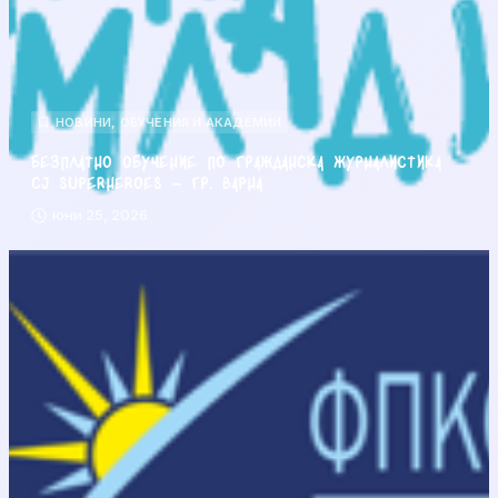
НОВИНИ
,
ОБУЧЕНИЯ И АКАДЕМИИ
Безплатно обучение по гражданска журналистика
CJ Superheroes – гр. Варна
юни 25, 2026