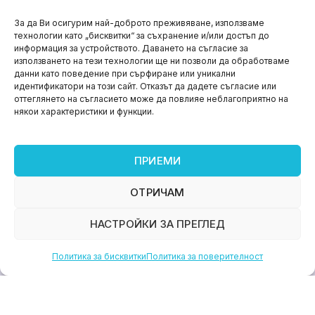
НОВИНИ
За да Ви осигурим най-доброто преживяване, използваме
технологии като „бисквитки“ за съхранение и/или достъп до
Aspire impact sprint – предприемаческият принт
информация за устройството. Даването на съгласие за
на варна
използването на тези технологии ще ни позволи да обработваме
данни като поведение при сърфиране или уникални
юни 11, 2026
идентификатори на този сайт. Отказът да дадете съгласие или
оттеглянето на съгласието може да повлияе неблагоприятно на
някои характеристики и функции.
ПРИЕМИ
ОТРИЧАМ
НАСТРОЙКИ ЗА ПРЕГЛЕД
Политика за бисквитки
Политика за поверителност
НОВИНИ