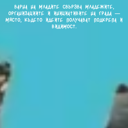
Варна на младите свързва младежите,
организациите и инициативите на града —
място, където идеите получават подкрепа и
видимост.